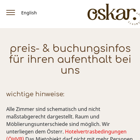
English
Home
preis- & buchungsinfos
Appartements & Preise
für ihren aufenthalt bei
Ausstattung
uns
Lage / Anreise
Winter
wichtige hinweise:
Sommer
Alle Zimmer sind schematisch und nicht
maßstabgerecht dargestellt. Raum und
Facebook
Möblierungsunterschiede sind möglich. Wir
unterliegen dem Österr.
Hotelvertrasbedingungen
(ÖHVB)
Das Mietobjekt darf nicht mit mehr Personen