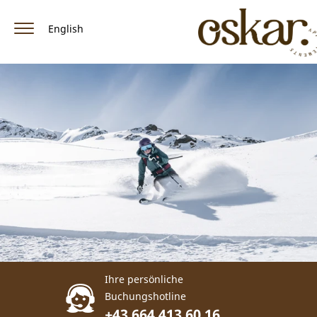
English
Home
Appartements & Preise
Ausstattung
Lage / Anreise
Winter
Sommer
Facebook
Ihre persönliche
Buchungshotline
+43 664 413 60 16