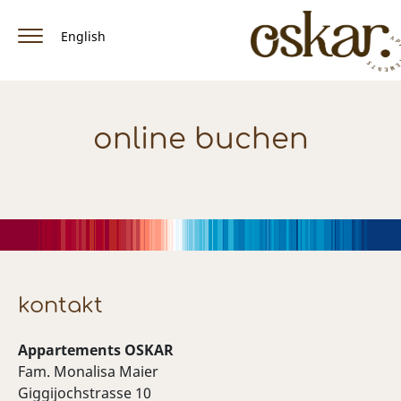
English
Home
online buchen
Appartements & Preise
Ausstattung
Lage / Anreise
Winter
Sommer
kontakt
Facebook
Appartements OSKAR
Fam. Monalisa Maier
Giggijochstrasse 10